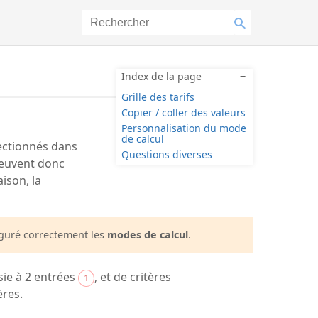
Index de la page
−
Grille des tarifs
Copier / coller des valeurs
Personnalisation du mode
de calcul
lectionnés dans
Questions diverses
 peuvent donc
ison, la
figuré correctement les
modes de calcul
.
sie à 2 entrées
, et de critères
1
ères.