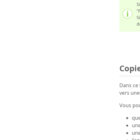
S
“
S
d
Copie
Dans ce 
vers une 
Vous pou
que
une
une