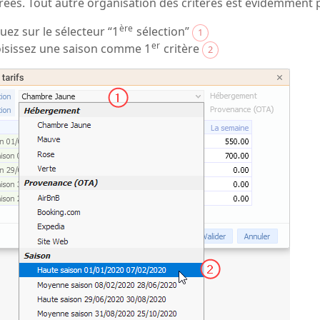
urées. Tout autre organisation des critères est évidemment 
ère
quez sur le sélecteur “1
sélection”
1
er
isissez une saison comme 1
critère
2