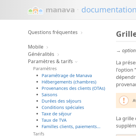
·
documentatio
Grill
Questions fréquentes
Mobile
→ option 
Généralités
Paramètres & tarifs
La prése
Paramètres
l'option 
Paramétrage de Manava
dépendre
Hébergements (chambres)
provenan
Provenances des clients (OTAs)
Saisons
A
Durées des séjours
Conditions spéciales
Taxe de séjour
La grill
Taux de TVA
supplém
Familles clients, paiements...
Tarifs