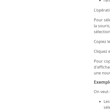
l'e
L'opérati
Pour sél
la souris
sélectio
Copiez l
Cliquez e
Pour copi
d'afficha
une nouve
Exempl
On veut 
Les
sél