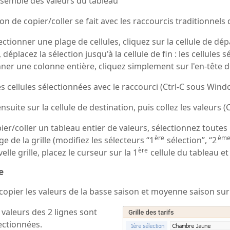
nsemble des valeurs du tableau
on de copier/coller se fait avec les raccourcis traditionnels 
ectionner une plage de cellules, cliquez sur la cellule de d
, déplacez la sélection jusqu'à la cellule de fin : les cellule
nner une colonne entière, cliquez simplement sur l'en-tête 
es cellules sélectionnées avec le raccourci (Ctrl-C sous Wind
nsuite sur la cellule de destination, puis collez les valeurs 
er/coller un tableau entier de valeurs, sélectionnez toutes l
ère
èm
ge de la grille (modifiez les sélecteurs “1
sélection”, “2
ère
lle grille, placez le curseur sur la 1
cellule du tableau et
e
copier les valeurs de la basse saison et moyenne saison sur 
 valeurs des 2 lignes sont
ectionnées.