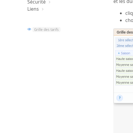
et les d
Sécurité
Liens
cli
cho
Grille des tarifs