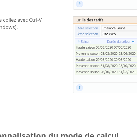
s collez avec Ctrl-V
ndows).
onnalisation du mode de calcul