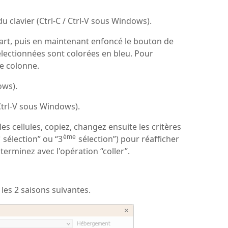
du clavier (Ctrl-C / Ctrl-V sous Windows).
épart, puis en maintenant enfoncé le bouton de
s sélectionnées sont colorées en bleu. Pour
de colonne.
ows).
(Ctrl-V sous Windows).
es cellules, copiez, changez ensuite les critères
e
ème
sélection” ou “3
sélection”) pour réafficher
 terminez avec l'opération “coller”.
les 2 saisons suivantes.