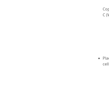
Cop
C (
Pla
cel