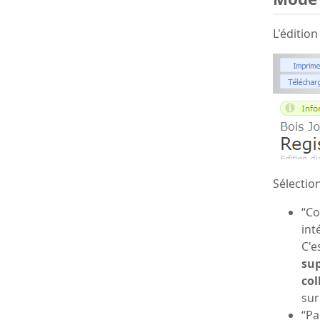
L'édition
Sélectio
“Co
int
C'e
sup
col
sur
“Pa