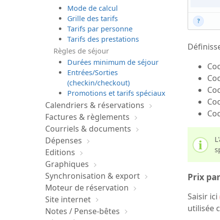
Mode de calcul
Grille des tarifs
Tarifs par personne
Tarifs des prestations
Définiss
Règles de séjour
Durées minimum de séjour
Co
Entrées/Sorties
Co
(checkin/checkout)
Co
Promotions et tarifs spéciaux
Co
Calendriers & réservations
Co
Factures & règlements
Courriels & documents
L
Dépenses
s
Editions
Graphiques
Synchronisation & export
Prix pa
Moteur de réservation
Saisir ici
Site internet
utilisée
Notes / Pense-bêtes