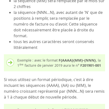
la séquence {MM} sera remplacée par le mois sur
2 chiffres
la séquence {NNN…N}, avec autant de 'N' que de
positions à remplir, sera remplacée par le
numéro de facture ou d'avoir. Cette séquence
doit nécessairement être placée à droite du
format.
tous les autres caractères seront conservés
littéralement
Exemple : avec le format
F{AAAA}{MM}-{NNN}
, la
ère
1
facture de janvier 2019 aura le n°
F201901-001
Si vous utilisez un format périodique, c'est à dire
incluant les séquences {AAAA}, {AA} ou {MM}, le
numéro croissant représenté par {NNN…N} sera remis
à 1 à chaque début de nouvelle période.