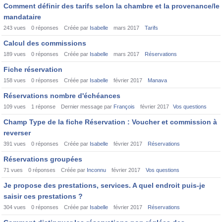
Comment définir des tarifs selon la chambre et la provenance/le
mandataire
243
vues
0
réponses
Créée par
Isabelle
mars 2017
Tarifs
Calcul des commissions
189
vues
0
réponses
Créée par
Isabelle
mars 2017
Réservations
Fiche réservation
158
vues
0
réponses
Créée par
Isabelle
février 2017
Manava
Réservations nombre d'échéances
109
vues
1
réponse
Dernier message par
François
février 2017
Vos questions
Champ Type de la fiche Réservation : Voucher et commission à
reverser
391
vues
0
réponses
Créée par
Isabelle
février 2017
Réservations
Réservations groupées
71
vues
0
réponses
Créée par
Inconnu
février 2017
Vos questions
Je propose des prestations, services. A quel endroit puis-je
saisir ces prestations ?
304
vues
0
réponses
Créée par
Isabelle
février 2017
Réservations