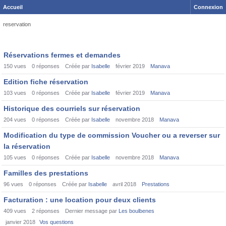
Accueil
Connexion
reservation
Discussion
Réservations fermes et demandes
List
150
vues
0
réponses
Créée par
Isabelle
février 2019
Manava
Edition fiche réservation
103
vues
0
réponses
Créée par
Isabelle
février 2019
Manava
Historique des courriels sur réservation
204
vues
0
réponses
Créée par
Isabelle
novembre 2018
Manava
Modification du type de commission Voucher ou a reverser sur
la réservation
105
vues
0
réponses
Créée par
Isabelle
novembre 2018
Manava
Familles des prestations
96
vues
0
réponses
Créée par
Isabelle
avril 2018
Prestations
Facturation : une location pour deux clients
409
vues
2
réponses
Dernier message par
Les boulbenes
janvier 2018
Vos questions