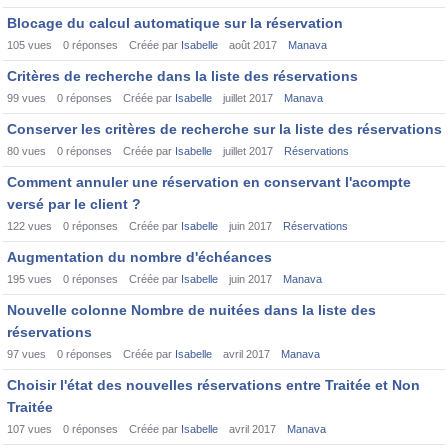
Blocage du calcul automatique sur la réservation
105
vues
0
réponses
Créée par
Isabelle
août 2017
Manava
Critères de recherche dans la liste des réservations
99
vues
0
réponses
Créée par
Isabelle
juillet 2017
Manava
Conserver les critères de recherche sur la liste des réservations
80
vues
0
réponses
Créée par
Isabelle
juillet 2017
Réservations
Comment annuler une réservation en conservant l'acompte
versé par le client ?
122
vues
0
réponses
Créée par
Isabelle
juin 2017
Réservations
Augmentation du nombre d'échéances
195
vues
0
réponses
Créée par
Isabelle
juin 2017
Manava
Nouvelle colonne Nombre de nuitées dans la liste des
réservations
97
vues
0
réponses
Créée par
Isabelle
avril 2017
Manava
Choisir l'état des nouvelles réservations entre Traitée et Non
Traitée
107
vues
0
réponses
Créée par
Isabelle
avril 2017
Manava