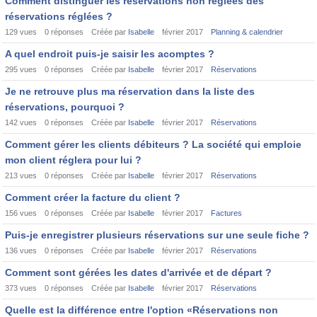
Comment distinguer les réservations non réglées des
réservations réglées ?
129
vues
0
réponses
Créée par
Isabelle
février 2017
Planning & calendrier
A quel endroit puis-je saisir les acomptes ?
295
vues
0
réponses
Créée par
Isabelle
février 2017
Réservations
Je ne retrouve plus ma réservation dans la liste des
réservations, pourquoi ?
142
vues
0
réponses
Créée par
Isabelle
février 2017
Réservations
Comment gérer les clients débiteurs ? La société qui emploie
mon client réglera pour lui ?
213
vues
0
réponses
Créée par
Isabelle
février 2017
Réservations
Comment créer la facture du client ?
156
vues
0
réponses
Créée par
Isabelle
février 2017
Factures
Puis-je enregistrer plusieurs réservations sur une seule fiche ?
136
vues
0
réponses
Créée par
Isabelle
février 2017
Réservations
Comment sont gérées les dates d'arrivée et de départ ?
373
vues
0
réponses
Créée par
Isabelle
février 2017
Réservations
Quelle est la différence entre l'option «Réservations non