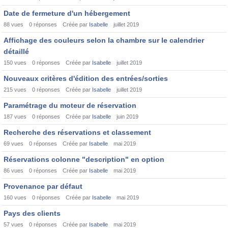
Date de fermeture d'un hébergement
88
vues
0
réponses
Créée par
Isabelle
juillet 2019
Affichage des couleurs selon la chambre sur le calendrier
détaillé
150
vues
0
réponses
Créée par
Isabelle
juillet 2019
Nouveaux critères d'édition des entrées/sorties
215
vues
0
réponses
Créée par
Isabelle
juillet 2019
Paramétrage du moteur de réservation
187
vues
0
réponses
Créée par
Isabelle
juin 2019
Recherche des réservations et classement
69
vues
0
réponses
Créée par
Isabelle
mai 2019
Réservations colonne "description" en option
86
vues
0
réponses
Créée par
Isabelle
mai 2019
Provenance par défaut
160
vues
0
réponses
Créée par
Isabelle
mai 2019
Pays des clients
57
vues
0
réponses
Créée par
Isabelle
mai 2019