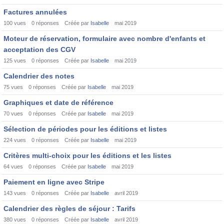
Factures annulées
100
vues
0
réponses
Créée par
Isabelle
mai 2019
Moteur de réservation, formulaire avec nombre d'enfants et
acceptation des CGV
125
vues
0
réponses
Créée par
Isabelle
mai 2019
Calendrier des notes
75
vues
0
réponses
Créée par
Isabelle
mai 2019
Graphiques et date de référence
70
vues
0
réponses
Créée par
Isabelle
mai 2019
Sélection de périodes pour les éditions et listes
224
vues
0
réponses
Créée par
Isabelle
mai 2019
Critères multi-choix pour les éditions et les listes
64
vues
0
réponses
Créée par
Isabelle
mai 2019
Paiement en ligne avec Stripe
143
vues
0
réponses
Créée par
Isabelle
avril 2019
Calendrier des règles de séjour : Tarifs
380
vues
0
réponses
Créée par
Isabelle
avril 2019