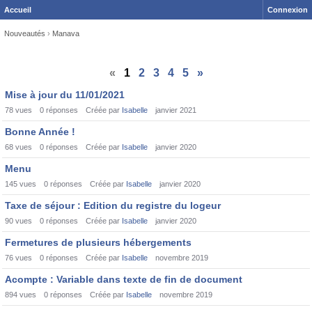
Accueil
Connexion
Nouveautés
›
Manava
«
1
2
3
4
5
»
Discussion
Mise à jour du 11/01/2021
List
78
vues
0
réponses
Créée par
Isabelle
janvier 2021
Bonne Année !
68
vues
0
réponses
Créée par
Isabelle
janvier 2020
Menu
145
vues
0
réponses
Créée par
Isabelle
janvier 2020
Taxe de séjour : Edition du registre du logeur
90
vues
0
réponses
Créée par
Isabelle
janvier 2020
Fermetures de plusieurs hébergements
76
vues
0
réponses
Créée par
Isabelle
novembre 2019
Acompte : Variable dans texte de fin de document
894
vues
0
réponses
Créée par
Isabelle
novembre 2019