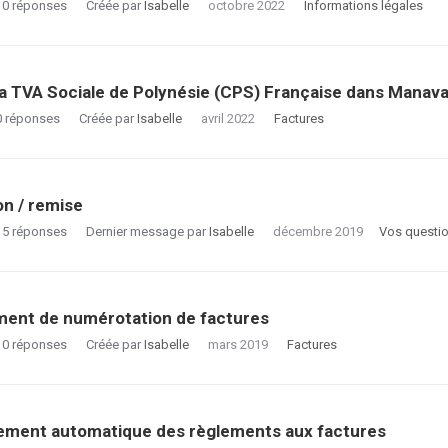
0
réponses
Créée par
Isabelle
octobre 2022
Informations légales
la TVA Sociale de Polynésie (CPS) Française dans Manav
0
réponses
Créée par
Isabelle
avril 2022
Factures
n / remise
5
réponses
Dernier message par
Isabelle
décembre 2019
Vos questi
ent de numérotation de factures
0
réponses
Créée par
Isabelle
mars 2019
Factures
ement automatique des règlements aux factures