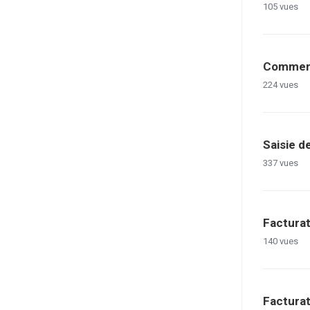
105
vues
Comment 
224
vues
Saisie d
337
vues
Facturat
140
vues
Facturat