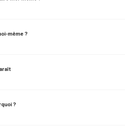
 moi-même ?
araît
rquoi ?