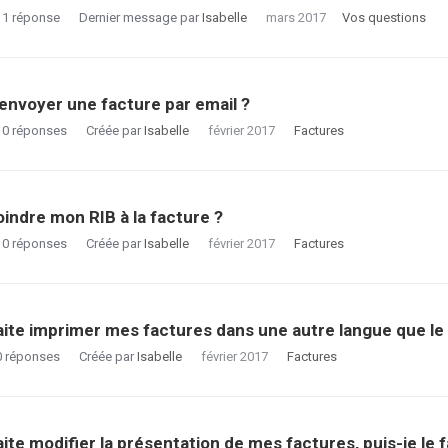
1
réponse
Dernier message par
Isabelle
mars 2017
Vos questions
envoyer une facture par email ?
0
réponses
Créée par
Isabelle
février 2017
Factures
joindre mon RIB à la facture ?
0
réponses
Créée par
Isabelle
février 2017
Factures
ite imprimer mes factures dans une autre langue que le 
0
réponses
Créée par
Isabelle
février 2017
Factures
ite modifier la présentation de mes factures, puis-je le