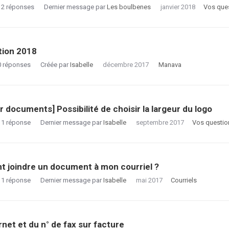
2
réponses
Dernier message par
Les boulbenes
janvier 2018
Vos que
tion 2018
0
réponses
Créée par
Isabelle
décembre 2017
Manava
r documents] Possibilité de choisir la largeur du logo
1
réponse
Dernier message par
Isabelle
septembre 2017
Vos questio
 joindre un document à mon courriel ?
1
réponse
Dernier message par
Isabelle
mai 2017
Courriels
ernet et du n° de fax sur facture