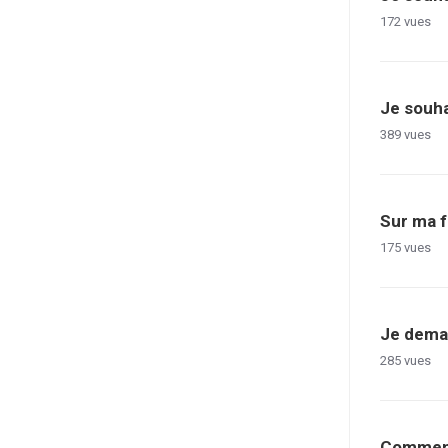
172
vues
Je souha
389
vues
Sur ma f
175
vues
Je deman
285
vues
Comment 