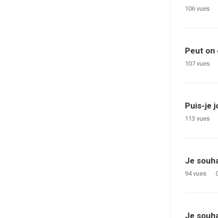
106
vues
Peut on 
107
vues
Puis-je 
113
vues
Je souha
94
vues
Je souha