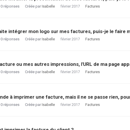
0
réponses
Créée par
Isabelle
février 2017
Factures
ite intégrer mon logo sur mes factures, puis-je le faire
0
réponses
Créée par
Isabelle
février 2017
Factures
acture ou mes autres impressions, l'URL de ma page app
0
réponses
Créée par
Isabelle
février 2017
Factures
de à imprimer une facture, mais il ne se passe rien, pou
0
réponses
Créée par
Isabelle
février 2017
Factures
imprimer la facture du client ?