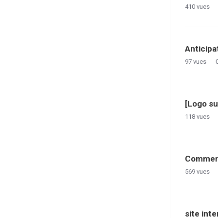
410
vues
Anticipa
97
vues
[Logo su
118
vues
Comment
569
vues
site int