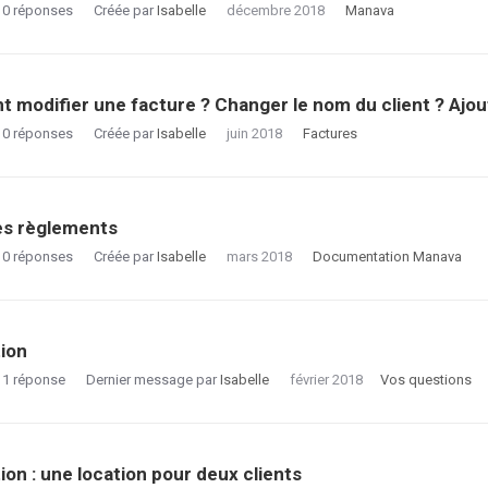
0
réponses
Créée par
Isabelle
décembre 2018
Manava
modifier une facture ? Changer le nom du client ? Ajou
0
réponses
Créée par
Isabelle
juin 2018
Factures
es règlements
0
réponses
Créée par
Isabelle
mars 2018
Documentation Manava
ion
1
réponse
Dernier message par
Isabelle
février 2018
Vos questions
ion : une location pour deux clients