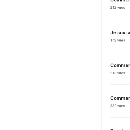
212
vues
Je suis 
142
vues
Comment 
213
vues
Comment 
339
vues