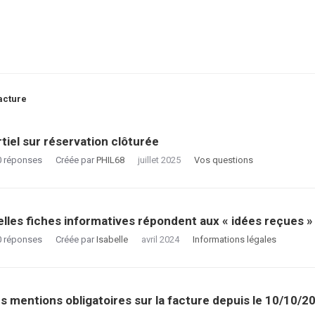
acture
ussion
rtiel sur réservation clôturée
0
réponses
Créée par
PHIL68
juillet 2025
Vos questions
lles fiches informatives répondent aux « idées reçues » s
0
réponses
Créée par
Isabelle
avril 2024
Informations légales
s mentions obligatoires sur la facture depuis le 10/10/2