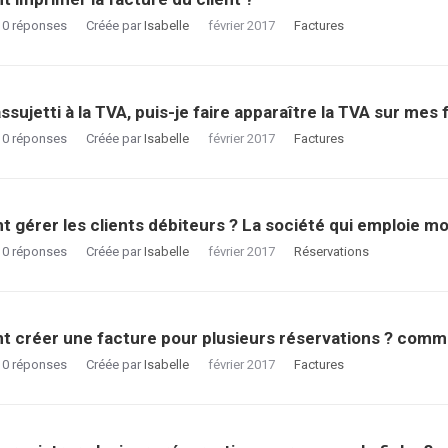
0
réponses
Créée par
Isabelle
février 2017
Factures
assujetti à la TVA, puis-je faire apparaître la TVA sur mes
0
réponses
Créée par
Isabelle
février 2017
Factures
gérer les clients débiteurs ? La société qui emploie mon 
0
réponses
Créée par
Isabelle
février 2017
Réservations
créer une facture pour plusieurs réservations ? comme
0
réponses
Créée par
Isabelle
février 2017
Factures