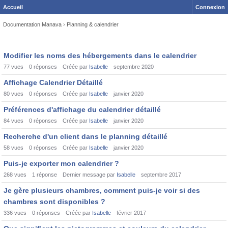
Accueil
Connexion
Documentation Manava
›
Planning & calendrier
Discussion
Modifier les noms des hébergements dans le calendrier
List
77
vues
0
réponses
Créée par
Isabelle
septembre 2020
Affichage Calendrier Détaillé
80
vues
0
réponses
Créée par
Isabelle
janvier 2020
Préférences d'affichage du calendrier détaillé
84
vues
0
réponses
Créée par
Isabelle
janvier 2020
Recherche d'un client dans le planning détaillé
58
vues
0
réponses
Créée par
Isabelle
janvier 2020
Puis-je exporter mon calendrier ?
268
vues
1
réponse
Dernier message par
Isabelle
septembre 2017
Je gère plusieurs chambres, comment puis-je voir si des
chambres sont disponibles ?
336
vues
0
réponses
Créée par
Isabelle
février 2017