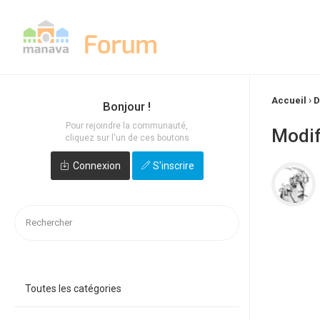
›
Accueil
D
Bonjour !
Pour rejoindre la communauté,
Modif
cliquez sur l'un de ces boutons
Connexion
S'inscrire
Toutes les catégories
Quick
Links