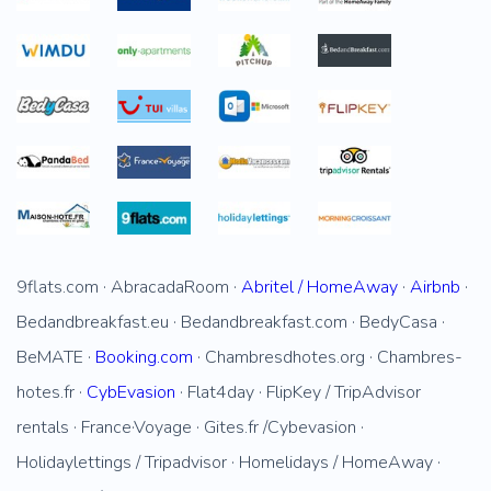
9flats.com · AbracadaRoom ·
Abritel / HomeAway
·
Airbnb
·
Bedandbreakfast.eu · Bedandbreakfast.com · BedyCasa ·
BeMATE ·
Booking.com
· Chambresdhotes.org · Chambres-
hotes.fr ·
CybEvasion
· Flat4day · FlipKey / TripAdvisor
rentals · France·Voyage · Gites.fr /Cybevasion ·
Holidaylettings / Tripadvisor · Homelidays / HomeAway ·