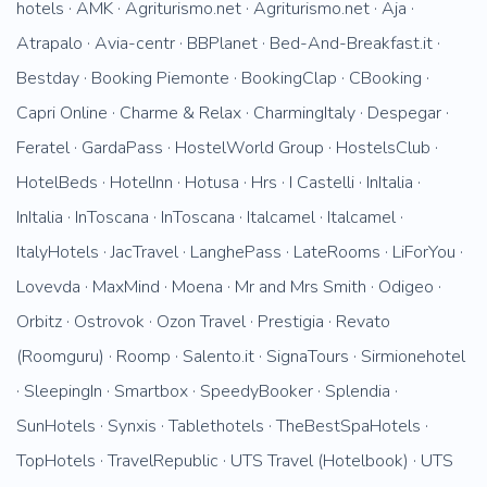
hotels · AMK · Agriturismo.net · Agriturismo.net · Aja ·
Atrapalo · Avia-centr · BBPlanet · Bed-And-Breakfast.it ·
Bestday · Booking Piemonte · BookingClap · CBooking ·
Capri Online · Charme & Relax · CharmingItaly · Despegar ·
Feratel · GardaPass · HostelWorld Group · HostelsClub ·
HotelBeds · HotelInn · Hotusa · Hrs · I Castelli · InItalia ·
InItalia · InToscana · InToscana · Italcamel · Italcamel ·
ItalyHotels · JacTravel · LanghePass · LateRooms · LiForYou ·
Lovevda · MaxMind · Moena · Mr and Mrs Smith · Odigeo ·
Orbitz · Ostrovok · Ozon Travel · Prestigia · Revato
(Roomguru) · Roomp · Salento.it · SignaTours · Sirmionehotel
· SleepingIn · Smartbox · SpeedyBooker · Splendia ·
SunHotels · Synxis · Tablethotels · TheBestSpaHotels ·
TopHotels · TravelRepublic · UTS Travel (Hotelbook) · UTS