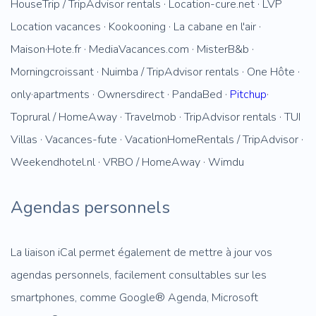
HouseTrip / TripAdvisor rentals · Location-cure.net · LVP
Location vacances · Kookooning · La cabane en l'air ·
Maison·Hote.fr · MediaVacances.com · MisterB&b ·
Morningcroissant · Nuimba / TripAdvisor rentals · One Hôte ·
only·apartments · Ownersdirect · PandaBed ·
Pitchup
·
Toprural / HomeAway · Travelmob · TripAdvisor rentals · TUI
Villas · Vacances-fute · VacationHomeRentals / TripAdvisor ·
Weekendhotel.nl · VRBO / HomeAway · Wimdu
Agendas personnels
La liaison iCal permet également de mettre à jour vos
agendas personnels, facilement consultables sur les
smartphones, comme Google® Agenda, Microsoft