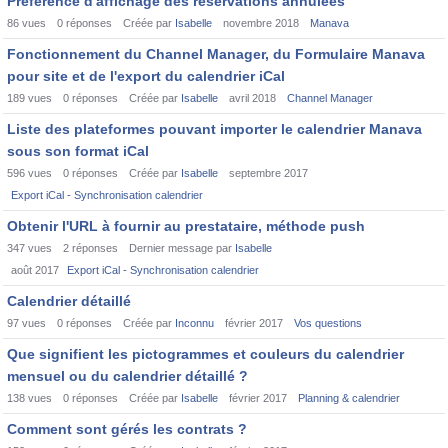
Préférence d'affichage des réservations annulées
86
vues
0
réponses
Créée par
Isabelle
novembre 2018
Manava
Fonctionnement du Channel Manager, du Formulaire Manava
pour site et de l'export du calendrier iCal
189
vues
0
réponses
Créée par
Isabelle
avril 2018
Channel Manager
Liste des plateformes pouvant importer le calendrier Manava
sous son format iCal
596
vues
0
réponses
Créée par
Isabelle
septembre 2017
Export iCal - Synchronisation calendrier
Obtenir l'URL à fournir au prestataire, méthode push
347
vues
2
réponses
Dernier message par
Isabelle
août 2017
Export iCal - Synchronisation calendrier
Calendrier détaillé
97
vues
0
réponses
Créée par
Inconnu
février 2017
Vos questions
Que signifient les pictogrammes et couleurs du calendrier
mensuel ou du calendrier détaillé ?
138
vues
0
réponses
Créée par
Isabelle
février 2017
Planning & calendrier
Comment sont gérés les contrats ?