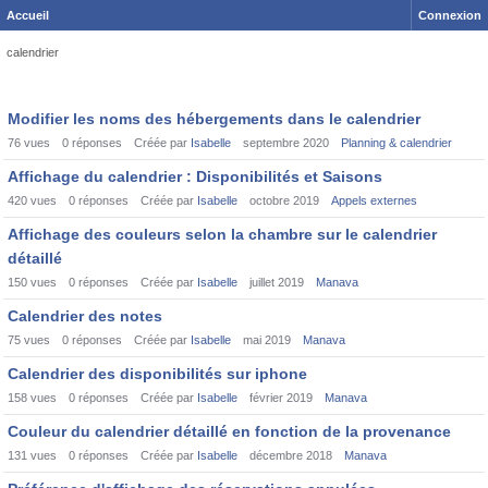
Accueil
Connexion
calendrier
Discussion
Modifier les noms des hébergements dans le calendrier
List
76
vues
0
réponses
Créée par
Isabelle
septembre 2020
Planning & calendrier
Affichage du calendrier : Disponibilités et Saisons
420
vues
0
réponses
Créée par
Isabelle
octobre 2019
Appels externes
Affichage des couleurs selon la chambre sur le calendrier
détaillé
150
vues
0
réponses
Créée par
Isabelle
juillet 2019
Manava
Calendrier des notes
75
vues
0
réponses
Créée par
Isabelle
mai 2019
Manava
Calendrier des disponibilités sur iphone
158
vues
0
réponses
Créée par
Isabelle
février 2019
Manava
Couleur du calendrier détaillé en fonction de la provenance
131
vues
0
réponses
Créée par
Isabelle
décembre 2018
Manava