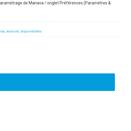
ns Paramétrage de Manava / onglet Préférences (Paramètres &
oda
wubook
disponibilités