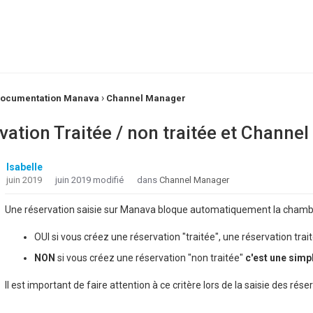
›
ocumentation Manava
Channel Manager
vation Traitée / non traitée et Channe
Isabelle
juin 2019
juin 2019 modifié
dans
Channel Manager
Une réservation saisie sur Manava bloque automatiquement la chambre
OUI si vous créez une réservation "traitée", une réservation tra
NON
si vous créez une réservation "non traitée"
c'est une simp
Il est important de faire attention à ce critère lors de la saisie des rése