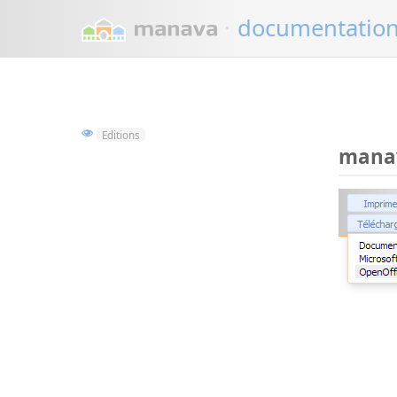
·
documentatio
Editions
manav